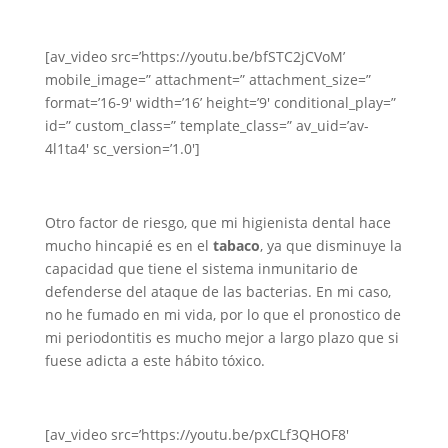
[av_video src=’https://youtu.be/bfSTC2jCVoM’
mobile_image=” attachment=” attachment_size=”
format=’16-9′ width=’16’ height=’9′ conditional_play=”
id=” custom_class=” template_class=” av_uid=’av-
4l1ta4′ sc_version=’1.0′]
Otro factor de riesgo, que mi higienista dental hace
mucho hincapié es en el
tabaco
, ya que disminuye la
capacidad que tiene el sistema inmunitario de
defenderse del ataque de las bacterias. En mi caso,
no he fumado en mi vida, por lo que el pronostico de
mi periodontitis es mucho mejor a largo plazo que si
fuese adicta a este hábito tóxico.
[av_video src=’https://youtu.be/pxCLf3QHOF8′